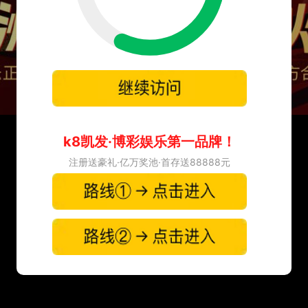
k8凯发·博彩娱乐第一品牌！
注册送豪礼·亿万奖池·首存送88888元